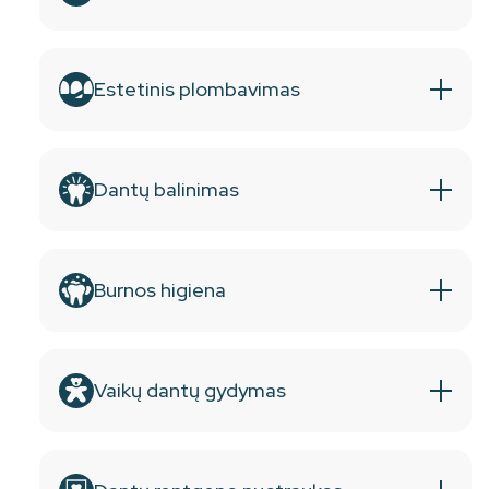
Estetinis plombavimas
Dantų balinimas
Burnos higiena
Vaikų dantų gydymas