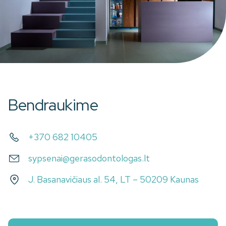
Bendraukime
+370 682 10405
sypsenai@gerasodontologas.lt
J. Basanavičiaus al. 54, LT – 50209 Kaunas