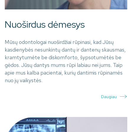
Nuoširdus dėmesys
Mūsų odontologai nuoširdžiai rūpinasi, kad Jūsų
kasdienybės nesunkintų dantų ir dantenų skausmas,
kramtytumėte be diskomforto, šypsotumėtės be
gėdos. Jūsų dantys mums rūpi labiau nei jums. Taip
apie mus kalba pacientai, kurių dantimis rūpinamės
nuo jų vaikystės.
Daugiau