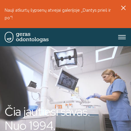
Nauji atkurtų šypsenų atvejai galerijoje „Dantys prieš ir
po“!
Čia jautiesi savas.
Nuo 1994.