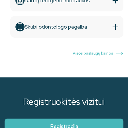
Dantų rentgeno nuotraukos
Skubi odontologo pagalba
Visos paslaugų kainos
Registruokitės vizitui
Registracija