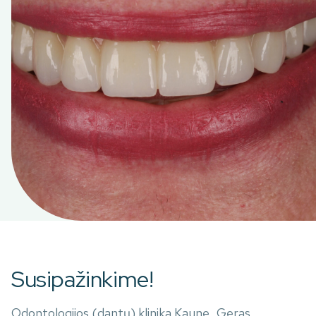
Susipažinkime!
Odontologijos (dantų) klinika Kaune „Geras