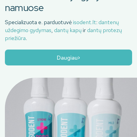
namuose
Specializuota e. parduotuvė
isodent.lt
:
dantenų
uždegimo gydymas
,
dantų kapų
ir
dantų protezų
priežiūra
.
Daugiau