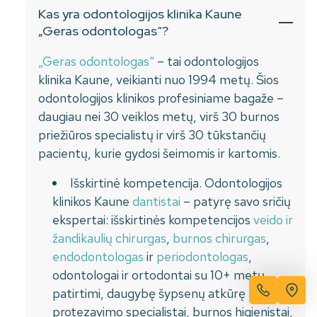
Kas yra odontologijos klinika Kaune
„Geras odontologas“?
„Geras odontologas“
– tai odontologijos
klinika Kaune, veikianti nuo 1994 metų. Šios
odontologijos klinikos profesiniame bagaže –
daugiau nei 30 veiklos metų, virš 30 burnos
priežiūros specialistų ir virš 30 tūkstančių
pacientų, kurie gydosi šeimomis ir kartomis.
Išskirtinė kompetencija. Odontologijos
klinikos Kaune
dantistai
– patyrę savo sričių
ekspertai: išskirtinės kompetencijos
veido ir
žandikaulių chirurgas
,
burnos chirurgas
,
endodontologas
ir
periodontologas
,
odontologai ir ortodontai su 10+ metų
patirtimi, daugybę šypsenų atkūrę
protezavimo specialistai, burnos higienistai,