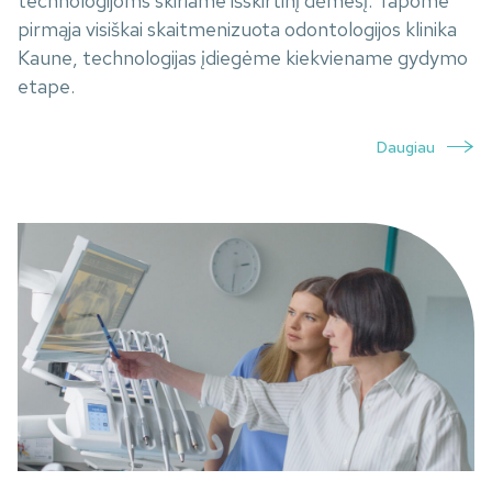
technologijoms skiriame išskirtinį dėmesį. Tapome
pirmąja visiškai skaitmenizuota odontologijos klinika
Kaune, technologijas įdiegėme kiekviename gydymo
etape.
Daugiau