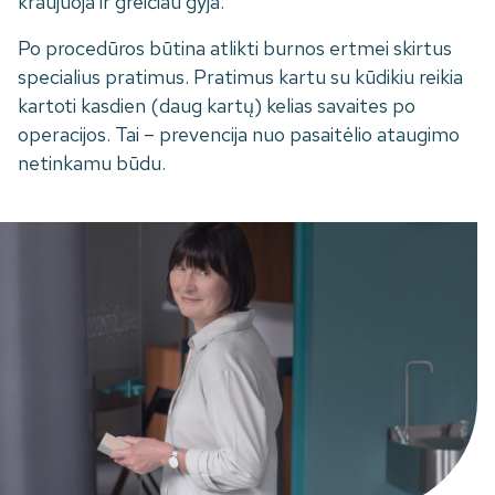
kraujuoja ir greičiau gyja.
Po procedūros būtina atlikti burnos ertmei skirtus
specialius pratimus. Pratimus kartu su kūdikiu reikia
kartoti kasdien (daug kartų) kelias savaites po
operacijos. Tai – prevencija nuo pasaitėlio ataugimo
netinkamu būdu.