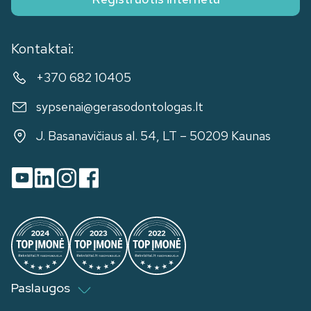
Kontaktai:
+370 682 10405
sypsenai@gerasodontologas.lt
J. Basanavičiaus al. 54, LT – 50209 Kaunas
Paslaugos