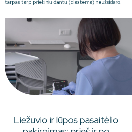
tarpas tarp priekinių dantų (diastema) neužsidaro.
Liežuvio ir lūpos pasaitėlio
pakirpimas: prieš ir po