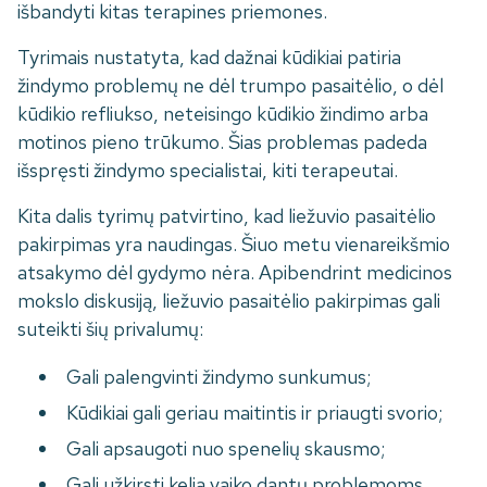
išbandyti kitas terapines priemones.
Tyrimais nustatyta, kad dažnai kūdikiai patiria
žindymo problemų ne dėl trumpo pasaitėlio, o dėl
kūdikio refliukso, neteisingo kūdikio žindimo arba
motinos pieno trūkumo. Šias problemas padeda
išspręsti žindymo specialistai, kiti terapeutai.
Kita dalis tyrimų patvirtino, kad liežuvio pasaitėlio
pakirpimas yra naudingas. Šiuo metu vienareikšmio
atsakymo dėl gydymo nėra. Apibendrint medicinos
mokslo diskusiją, liežuvio pasaitėlio pakirpimas gali
suteikti šių privalumų:
Gali palengvinti žindymo sunkumus;
Kūdikiai gali geriau maitintis ir priaugti svorio;
Gali apsaugoti nuo spenelių skausmo;
Gali užkirsti kelią vaiko dantų problemoms