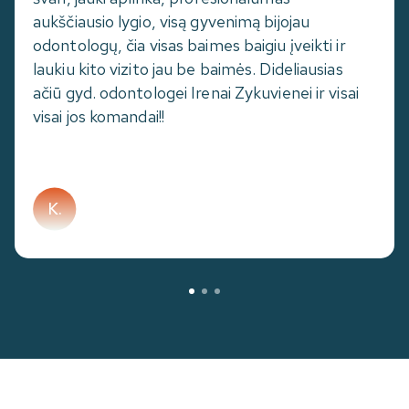
aukščiausio lygio, visą gyvenimą bijojau
odontologų, čia visas baimes baigiu įveikti ir
laukiu kito vizito jau be baimės. Dideliausias
ačiū gyd. odontologei Irenai Zykuvienei ir visai
visai jos komandai!!
K.