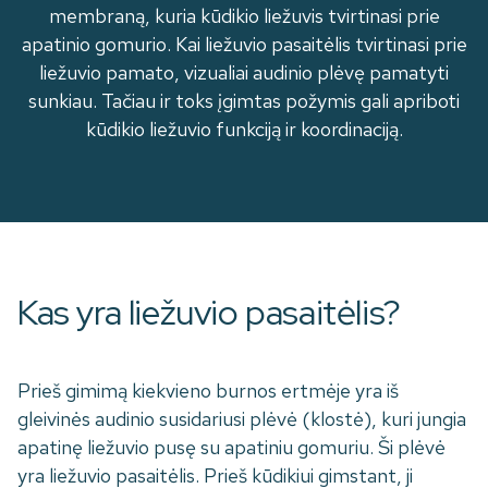
membraną, kuria kūdikio liežuvis tvirtinasi prie
apatinio gomurio. Kai liežuvio pasaitėlis tvirtinasi prie
liežuvio pamato, vizualiai audinio plėvę pamatyti
sunkiau. Tačiau ir toks įgimtas požymis gali apriboti
kūdikio liežuvio funkciją ir koordinaciją.
Kas yra liežuvio pasaitėlis?
Prieš gimimą kiekvieno burnos ertmėje yra iš
gleivinės audinio susidariusi plėvė (klostė), kuri jungia
apatinę liežuvio pusę su apatiniu gomuriu. Ši plėvė
yra liežuvio pasaitėlis. Prieš kūdikiui gimstant, ji