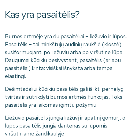
Kas yra pasaitėlis?
Burnos ertmėje yra du pasaitėliai – liežuvio ir lūpos.
Pasaitėlis – tai minkštųjų audinių raukšlė (klostė),
susiformuojanti po liežuviu arba po viršutine lūpa.
Daugumai kūdikių besivystant, pasaitėlis (ar abu
pasaitėliai) kinta: visiškai išnyksta arba tampa
elastingi.
Dešimtadaliui kūdikių pasaitėlis gali išlikti pernelyg
tvirtas ir sutrikdyti burnos ertmės funkcijas. Toks
pasaitėlis yra laikomas įgimtu požymiu.
Liežuvio pasaitėlis jungia liežuvį ir apatinį gomurį, o
lūpos pasaitėlis jungia dantenas su lūpomis
viršutiniame žandikaulyje.