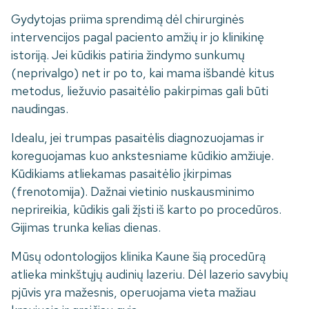
Gydytojas priima sprendimą dėl chirurginės
intervencijos pagal paciento amžių ir jo klinikinę
istoriją. Jei kūdikis patiria žindymo sunkumų
(neprivalgo) net ir po to, kai mama išbandė kitus
metodus, liežuvio pasaitėlio pakirpimas gali būti
naudingas.
Idealu, jei trumpas pasaitėlis diagnozuojamas ir
koreguojamas kuo ankstesniame kūdikio amžiuje.
Kūdikiams atliekamas pasaitėlio įkirpimas
(frenotomija). Dažnai vietinio nuskausminimo
neprireikia, kūdikis gali žįsti iš karto po procedūros.
Gijimas trunka kelias dienas.
Mūsų odontologijos klinika Kaune šią procedūrą
atlieka minkštųjų audinių lazeriu. Dėl lazerio savybių
pjūvis yra mažesnis, operuojama vieta mažiau