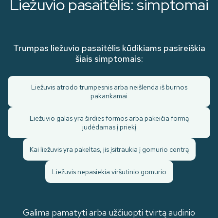
Liežuvio pasaitėlis: simptomai
Trumpas liežuvio pasaitėlis kūdikiams pasireiškia
šiais simptomais:
Liežuvis atrodo trumpesnis arba neišlenda iš burnos
pakankamai
Liežuvio galas yra širdies formos arba pakeičia formą
judėdamas į priekį
Kai liežuvis yra pakeltas, jis įsitraukia į gomurio centrą
Liežuvis nepasiekia viršutinio gomurio
Galima pamatyti arba užčiuopti tvirtą audinio