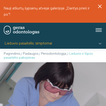
Nauji atkurtų šypsenų atvejai galerijoje „Dantys prieš ir
po“!
Liežuvio pasaitėlis: simptomai
Pagrindinis
Paslaugos
Periodontologija
Liežuvio ir lūpos
/
/
/
pasaitėlio pakirpimas