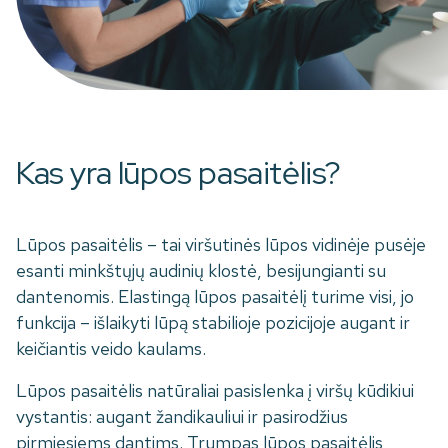
Kas yra lūpos pasaitėlis?
Lūpos pasaitėlis – tai viršutinės lūpos vidinėje pusėje
esanti minkštųjų audinių klostė, besijungianti su
dantenomis. Elastingą lūpos pasaitėlį turime visi, jo
funkcija – išlaikyti lūpą stabilioje pozicijoje augant ir
keičiantis veido kaulams.
Lūpos pasaitėlis natūraliai pasislenka į viršų kūdikiui
vystantis: augant žandikauliui ir pasirodžius
pirmiesiems dantims. Trumpas lūpos pasaitėlis,