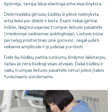
išplonėja, tampa labai elastinga arba visai išnyksta.
Dešimtadaliui gimusių kūdikių ši plėvė neišnyksta
arba lieka per didelė ir kieta. Esant tokiai įgimtai
būklei, diagnozuojamas trumpas liežuvio pasaitėlis
(medicinoje vadinamas ankiloglosija). Liežuvis būna
pernelyg prisitvirtinęs prie gomurio, negali judėti
reikiama amplitude ir jo judesiai yra riboti.
Dalis šių kūdikių patiria sunkumų žindymo laikotarpiu,
tačiau jie nėra būdingi visais atvejais. Daliai kūdikių ir
vaikų trumpas liežuvio pasaitėlis neturi jokios įtakos
funkciniams sutrikimams.