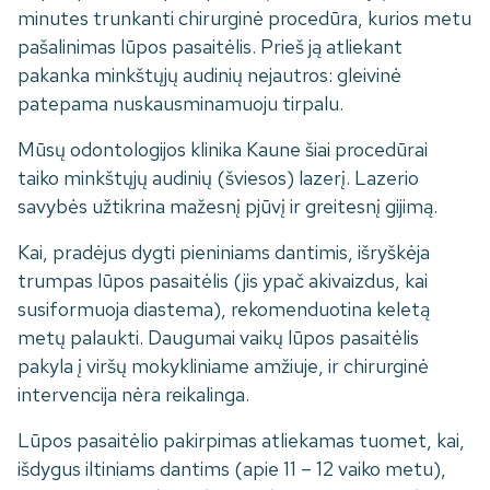
minutes trunkanti chirurginė procedūra, kurios metu
pašalinimas lūpos pasaitėlis. Prieš ją atliekant
pakanka minkštųjų audinių nejautros: gleivinė
patepama nuskausminamuoju tirpalu.
Mūsų odontologijos klinika Kaune šiai procedūrai
taiko minkštųjų audinių (šviesos) lazerį. Lazerio
savybės užtikrina mažesnį pjūvį ir greitesnį gijimą.
Kai, pradėjus dygti pieniniams dantimis, išryškėja
trumpas lūpos pasaitėlis (jis ypač akivaizdus, kai
susiformuoja diastema), rekomenduotina keletą
metų palaukti. Daugumai vaikų lūpos pasaitėlis
pakyla į viršų mokykliniame amžiuje, ir chirurginė
intervencija nėra reikalinga.
Lūpos pasaitėlio pakirpimas atliekamas tuomet, kai,
išdygus iltiniams dantims (apie 11 – 12 vaiko metu),