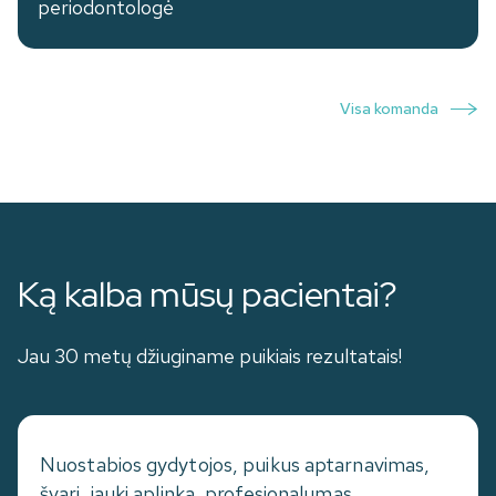
periodontologė
Visa komanda
Ką kalba mūsų pacientai?
Jau 30 metų džiuginame puikiais rezultatais!
Nuostabios gydytojos, puikus aptarnavimas,
švari, jauki aplinka, profesionalumas