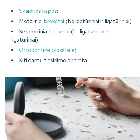
Skaidrios kapos
;
Metaliniai
breketai
(beligatūriniai ir ligatūriniai);
Keramikiniai
breketai
(beligatūriniai ir
ligatūriniai);
Ortodontinė plokštelė
;
Kiti dantų tiesinimo aparatai.