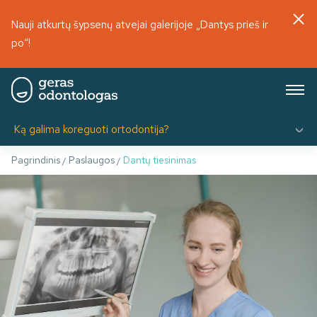
Nauji atkurtų šypsenų atvejai galerijoje „Dantys prieš ir
po“!
Ką galima koreguoti ortodontija?
Pagrindinis
Paslaugos
Dantų tiesinimas
/
/