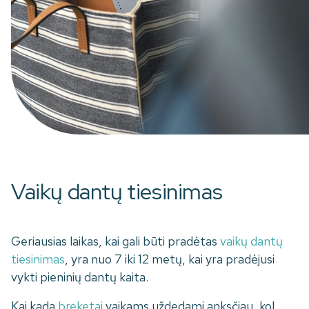
Vaikų dantų tiesinimas
Geriausias laikas, kai gali būti pradėtas
vaikų dantų
tiesinimas
, yra nuo 7 iki 12 metų, kai yra pradėjusi
vykti pieninių dantų kaita.
Kai kada
breketai
vaikams uždedami anksčiau, kol