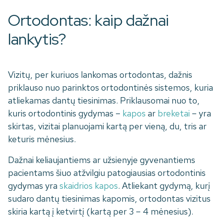
Ortodontas: kaip dažnai
lankytis?
Vizitų, per kuriuos lankomas ortodontas, dažnis
priklauso nuo parinktos ortodontinės sistemos, kuria
atliekamas dantų tiesinimas. Priklausomai nuo to,
kuris ortodontinis gydymas –
kapos
ar
breketai
– yra
skirtas, vizitai planuojami kartą per vieną, du, tris ar
keturis mėnesius.
Dažnai keliaujantiems ar užsienyje gyvenantiems
pacientams šiuo atžvilgiu patogiausias ortodontinis
gydymas yra
skaidrios kapos
. Atliekant gydymą, kurį
sudaro dantų tiesinimas kapomis, ortodontas vizitus
skiria kartą į ketvirtį (kartą per 3 – 4 mėnesius).