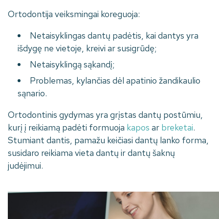
Ortodontija veiksmingai koreguoja:
Netaisyklingas dantų padėtis, kai dantys yra
išdygę ne vietoje, kreivi ar susigrūdę;
Netaisyklingą sąkandį;
Problemas, kylančias dėl apatinio žandikaulio
sąnario.
Ortodontinis gydymas yra grįstas dantų postūmiu,
kurį į reikiamą padėti formuoja
kapos
ar
breketai
.
Stumiant dantis, pamažu keičiasi dantų lanko forma,
susidaro reikiama vieta dantų ir dantų šaknų
judėjimui.