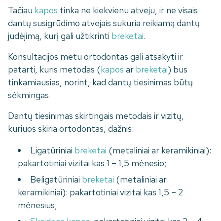
Tačiau
kapos
tinka ne kiekvienu atveju, ir ne visais
dantų susigrūdimo atvejais sukuria reikiamą dantų
judėjimą, kurį gali užtikrinti
breketai
.
Konsultacijos metu ortodontas gali atsakyti ir
patarti, kuris metodas (
kapos
ar
breketai
) bus
tinkamiausias, norint, kad dantų tiesinimas būtų
sėkmingas.
Dantų tiesinimas skirtingais metodais ir vizitų,
kuriuos skiria ortodontas, dažnis:
Ligatūriniai
breketai
(metaliniai ar keramikiniai):
pakartotiniai vizitai kas 1 – 1,5 mėnesio;
Beligatūriniai
breketai
(metaliniai ar
keramikiniai): pakartotiniai vizitai kas 1,5 – 2
mėnesius;