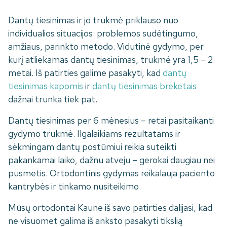
Dantų tiesinimas ir jo trukmė priklauso nuo
individualios situacijos: problemos sudėtingumo,
amžiaus, parinkto metodo. Vidutinė gydymo, per
kurį atliekamas dantų tiesinimas, trukmė yra 1,5 – 2
metai. Iš patirties galime pasakyti, kad
dantų
tiesinimas kapomis
ir
dantų tiesinimas breketais
dažnai trunka tiek pat.
Dantų tiesinimas per 6 mėnesius – retai pasitaikanti
gydymo trukmė. Ilgalaikiams rezultatams ir
sėkmingam dantų postūmiui reikia suteikti
pakankamai laiko, dažnu atveju – gerokai daugiau nei
pusmetis. Ortodontinis gydymas reikalauja paciento
kantrybės ir tinkamo nusiteikimo.
Mūsų ortodontai Kaune iš savo patirties dalijasi, kad
ne visuomet galima iš anksto pasakyti tikslią