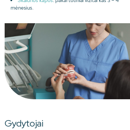
Skaidrios kapos
: pakartotiniai vizitai kas 3 – 4
mėnesius.
Gydytojai