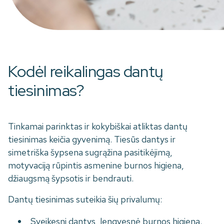
Kodėl reikalingas dantų
tiesinimas?
Tinkamai parinktas ir kokybiškai atliktas dantų
tiesinimas keičia gyvenimą. Tiesūs dantys ir
simetriška šypsena sugrąžina pasitikėjimą,
motyvaciją rūpintis asmenine burnos higiena,
džiaugsmą šypsotis ir bendrauti.
Dantų tiesinimas suteikia šių privalumų:
Sveikesni dantys, lengvesnė burnos higiena.