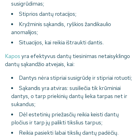
susigrūdimas;
Stiprios dantų rotacijos;
Kryžminis sąkandis, ryškios žandikaulio
anomalijos;
Situacijos, kai reikia ištraukti dantis.
Kapos
yra efektyvus dantų tiesinimas netaisyklingo
dantų sąkandžio atvejais, kai:
Dantys nėra stipriai susigrūdę ir stipriai rotuoti;
Sąkandis yra atviras: susiliečia tik krūminiai
dantys, o tarp priekinių dantų lieka tarpas net ir
sukandus;
Dėl estetinių priežasčių reikia keisti dantų
pločius ir tarp jų palikti tikslius tarpus;
Reikia pasiekti labai tikslių dantų padėčių.