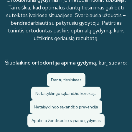
Tai reiškia, kad optimalus dantų tiesinimas gali būti
suteiktas įvairiose situacijose. Svarbiausia užduotis –
bendradarbiauti su patyrusiu gydytoju. Patirties
turintis ortodontas paskirs optimalų gydymą, kuris
užtikrins geriausią rezultatą.
Šiuolaikinė ortodontija apima gydymą, kurį sudaro:
Dantų tiesinimas
Netaisyklingo sąkandžio korekcija
Netaisyklingo sąkandžio prevencija
Apatinio žandikaulio sąnario gydymas