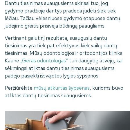
Dantų tiesinimas suaugusiems skiriasi tuo, jog
gydymo pradžioje dantys pradeda judėti šiek tiek
lėčiau. Tačiau vėlesniuose gydymo etapuose dantų
judėjimo greitis prisiveja būdingą paaugliams.
Vertinant galutinį rezultatą, suaugusių dantų
tiesinimas yra tiek pat efektyvus kiek vaikų dantų
tiesinimas. Mūsų odontologijos ir ortodontijos klinika
Kaune
„Geras odontologas“
turi daugybę atvejų, kai
sėkmingai atliktas dantų tiesinimas suaugusiems
padėjo pasiekti išsvajotos lygios šypsenos.
Peržiūrėkite
mūsų atkurtas šypsenas
, kurioms buvo
atliktas dantų tiesinimas suaugusiems.