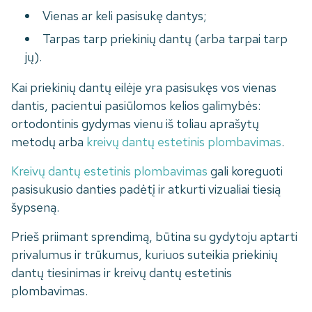
Vienas ar keli pasisukę dantys;
Tarpas tarp priekinių dantų (arba tarpai tarp
jų).
Kai priekinių dantų eilėje yra pasisukęs vos vienas
dantis, pacientui pasiūlomos kelios galimybės:
ortodontinis gydymas vienu iš toliau aprašytų
metodų arba
kreivų dantų estetinis plombavimas
.
Kreivų dantų estetinis plombavimas
gali koreguoti
pasisukusio danties padėtį ir atkurti vizualiai tiesią
šypseną.
Prieš priimant sprendimą, būtina su gydytoju aptarti
privalumus ir trūkumus, kuriuos suteikia priekinių
dantų tiesinimas ir kreivų dantų estetinis
plombavimas.