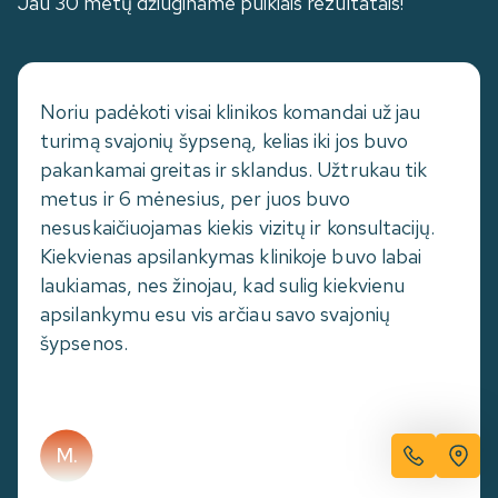
Jau 30 metų džiuginame puikiais rezultatais!
Noriu padėkoti visai klinikos komandai už jau
turimą svajonių šypseną, kelias iki jos buvo
pakankamai greitas ir sklandus. Užtrukau tik
metus ir 6 mėnesius, per juos buvo
nesuskaičiuojamas kiekis vizitų ir konsultacijų.
Kiekvienas apsilankymas klinikoje buvo labai
laukiamas, nes žinojau, kad sulig kiekvienu
apsilankymu esu vis arčiau savo svajonių
šypsenos.
M.