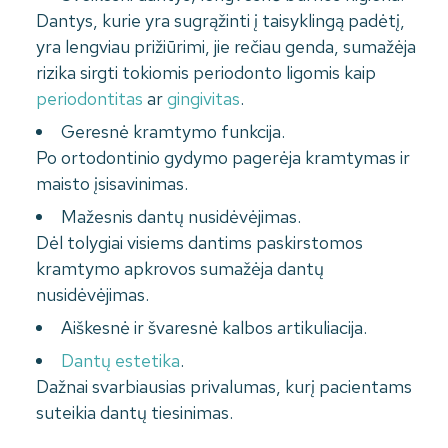
Dantys, kurie yra sugrąžinti į taisyklingą padėtį,
yra lengviau prižiūrimi, jie rečiau genda, sumažėja
rizika sirgti tokiomis periodonto ligomis kaip
periodontitas
ar
gingivitas
.
Geresnė kramtymo funkcija.
Po ortodontinio gydymo pagerėja kramtymas ir
maisto įsisavinimas.
Mažesnis dantų nusidėvėjimas.
Dėl tolygiai visiems dantims paskirstomos
kramtymo apkrovos sumažėja dantų
nusidėvėjimas.
Aiškesnė ir švaresnė kalbos artikuliacija.
Dantų estetika
.
Dažnai svarbiausias privalumas, kurį pacientams
suteikia dantų tiesinimas.