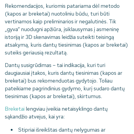
Rekomendacijos, kuriomis patariama dėl metodo
(kapos ar breketai) nuotoliniu būdu, turi būti
vertinamos kaip preliminarios ir negalutinės. Tik
„gyva“ nuodugni apžiūra, įsiklausymas į asmeninę
istoriją ir 3D skenavimas leidžia suteikti teisingą
atsakymą, kuris dantų tiesinimas (kapos ar breketai)
suteiks geriausią rezultatą.
Dantų susigrūdimas – tai indikacija, kuri turi
daugiausiai įtakos, kuris dantų tiesinimas (kapos ar
breketai) bus rekomenduotas gydytojo. Toliau
pateikiame pagrindinius gydymo, kurį sudaro dantų
tiesinimas (kapos ar breketai), skirtumus.
Breketai
lengviau įveikia netaisyklingo dantų
sąkandžio atvejus, kai yra:
Stipriai išreikštas dantų nelygumas ar