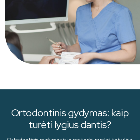
Ortodontinis gydymas: kaip
turėti lygius dantis?
Ortodontinis gydymas ir jo metodai nuolat tobulėja.