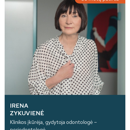
IRENA
ZYKUVIENĖ
Klinikos įkūrėja, gydytoja odontologė –
periodontologė