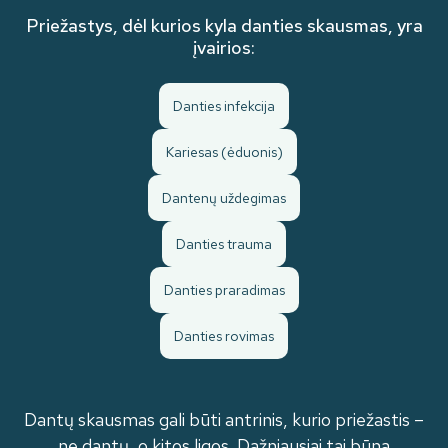
Priežastys, dėl kurios kyla danties skausmas, yra
įvairios:
Danties infekcija
Kariesas (ėduonis)
Dantenų uždegimas
Danties trauma
Danties praradimas
Danties rovimas
Dantų skausmas gali būti antrinis, kurio priežastis –
ne dantų, o kitos ligos. Dažniausiai tai būna