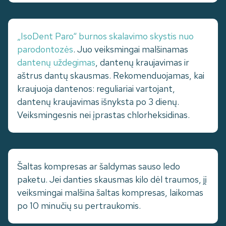
„IsoDent Paro“ burnos skalavimo skystis nuo
parodontozės
. Juo veiksmingai malšinamas
dantenų uždegimas
, dantenų kraujavimas ir
aštrus dantų skausmas. Rekomenduojamas, kai
kraujuoja dantenos: reguliariai vartojant,
dantenų kraujavimas išnyksta po 3 dienų.
Veiksmingesnis nei įprastas chlorheksidinas.
Šaltas kompresas ar šaldymas sauso ledo
paketu. Jei danties skausmas kilo dėl traumos, jį
veiksmingai malšina šaltas kompresas, laikomas
po 10 minučių su pertraukomis.