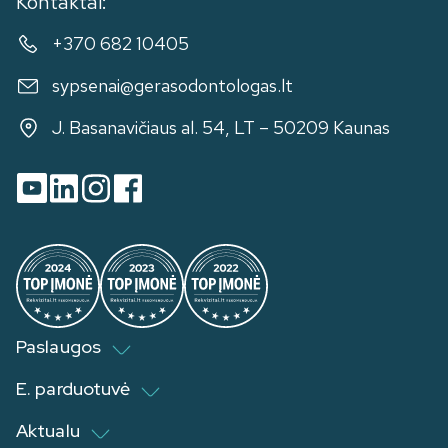
Kontaktai:
+370 682 10405
sypsenai@gerasodontologas.lt
J. Basanavičiaus al. 54, LT – 50209 Kaunas
Paslaugos
E. parduotuvė
Aktualu