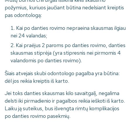
požymius, kuriuos jaučiant būtina nedelsiant kreiptis
pas odontologą:
Kai po danties rovimo nepraeina skausmas ilgiau
nei 24 valandas;
Kai praėjus 2 paroms po danties rovimo, danties
skausmas stiprėja (yra stipresnis nei pirmomis 4
valandomis po danties rovimo).
Šiais atvejais skubi odontologo pagalba yra būtina:
dėl jos reikia kreiptis iš karto.
Jei toks danties skausmas kilo savaitgalį, negalima
delsti iki pirmadienio ir pagalbos reikia ieškoti iš karto.
Laiku ją suteikus, bus išvengta rimtų komplikacijos
po danties rovimo pasekmių.