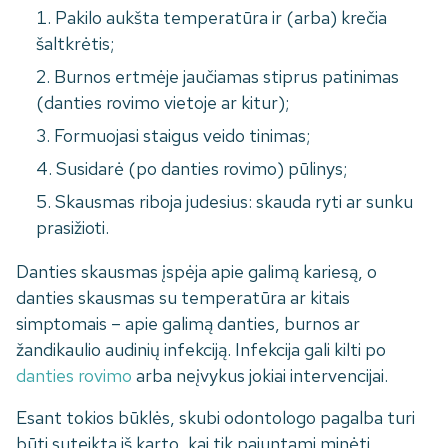
Pakilo aukšta temperatūra ir (arba) krečia
šaltkrėtis;
Burnos ertmėje jaučiamas stiprus patinimas
(danties rovimo vietoje ar kitur);
Formuojasi staigus veido tinimas;
Susidarė (po danties rovimo) pūlinys;
Skausmas riboja judesius: skauda ryti ar sunku
prasižioti.
Danties skausmas įspėja apie galimą kariesą, o
danties skausmas su temperatūra ar kitais
simptomais – apie galimą danties, burnos ar
žandikaulio audinių infekciją. Infekcija gali kilti po
danties rovimo
arba neįvykus jokiai intervencijai.
Esant tokios būklės, skubi odontologo pagalba turi
būti suteikta iš karto, kai tik pajuntami minėti