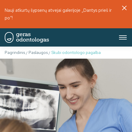
Nauji atkurtų šypsenų atvejai galerijoje „Dantys prieš ir
po“!
Pagrindinis
Paslaugos
Skubi odontologo pagalba
/
/