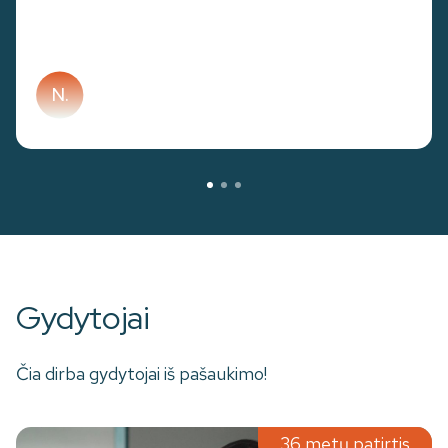
N.
Gydytojai
Čia dirba gydytojai iš pašaukimo!
36 metų patirtis