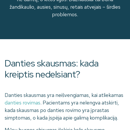
žandikaulio, ausies, sinusų, retais atvejais – širdies
problemos.
Danties skausmas: kada
kreiptis nedelsiant?
Danties skausmas yra neišvengiamas, kai atliekamas
danties rovimas
. Pacientams yra nelengva atskirti,
kada skausmas po danties rovimo yra įprastas
simptomas, o kada įspėja apie galimą komplikaciją.
Mūsų burnos chirurgas išskiria kelis skausmo