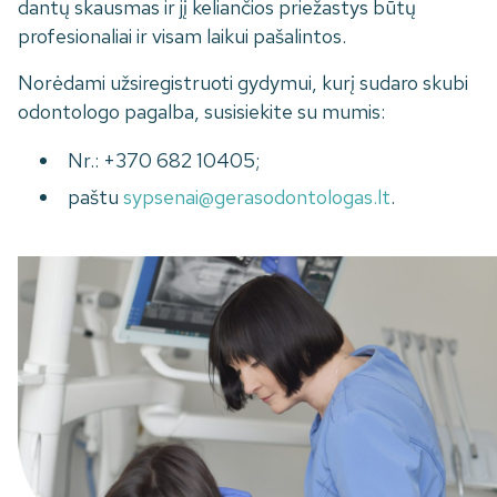
dantų skausmas ir jį keliančios priežastys būtų
profesionaliai ir visam laikui pašalintos.
Norėdami užsiregistruoti gydymui, kurį sudaro skubi
odontologo pagalba, susisiekite su mumis:
Nr.: +370 682 10405;
paštu
sypsenai@gerasodontologas.lt
.