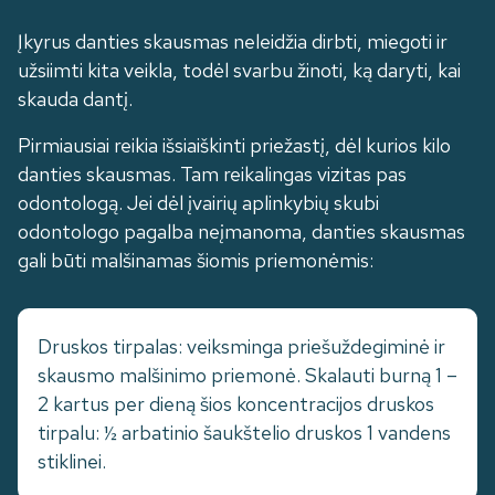
Įkyrus danties skausmas neleidžia dirbti, miegoti ir
užsiimti kita veikla, todėl svarbu žinoti, ką daryti, kai
skauda dantį.
Pirmiausiai reikia išsiaiškinti priežastį, dėl kurios kilo
danties skausmas. Tam reikalingas vizitas pas
odontologą. Jei dėl įvairių aplinkybių skubi
odontologo pagalba neįmanoma, danties skausmas
gali būti malšinamas šiomis priemonėmis:
Druskos tirpalas: veiksminga priešuždegiminė ir
skausmo malšinimo priemonė. Skalauti burną 1 –
2 kartus per dieną šios koncentracijos druskos
tirpalu: ½ arbatinio šaukštelio druskos 1 vandens
stiklinei.