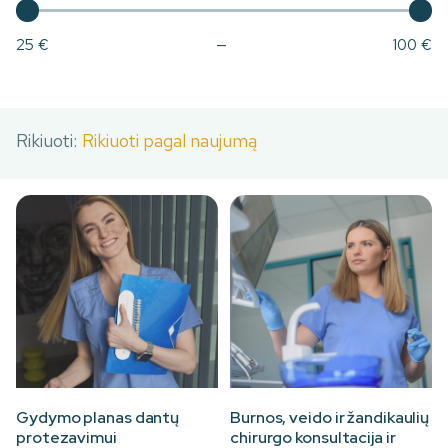
25 €
—
100 €
Rikiuoti:
Rikiuoti pagal naujumą
Gydymo planas dantų
Burnos, veido ir žandikaulių
protezavimui
chirurgo konsultacija ir