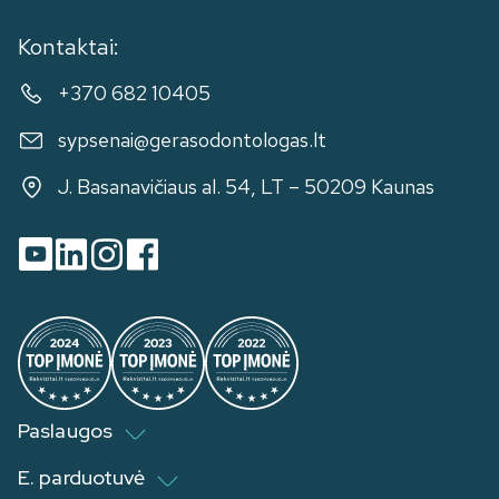
Kontaktai:
+370 682 10405
sypsenai@gerasodontologas.lt
J. Basanavičiaus al. 54, LT – 50209 Kaunas
Paslaugos
E. parduotuvė