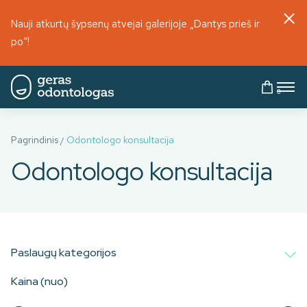
Nauji atkurtų šypsenų atvejai galerijoje „Dantys prieš ir
po“!
0
Pagrindinis
Odontologo konsultacija
/
Odontologo konsultacija
Paslaugų kategorijos
Kaina (nuo)