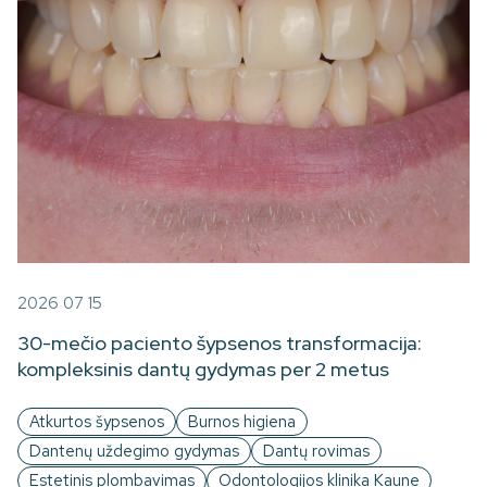
2026 07 15
30-mečio paciento šypsenos transformacija:
kompleksinis dantų gydymas per 2 metus
Atkurtos šypsenos
Burnos higiena
Dantenų uždegimo gydymas
Dantų rovimas
Estetinis plombavimas
Odontologijos klinika Kaune