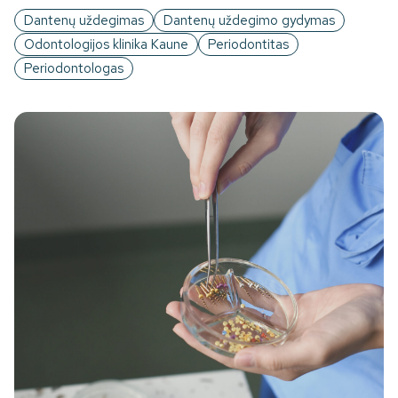
Dantenų uždegimas
Dantenų uždegimo gydymas
Odontologijos klinika Kaune
Periodontitas
Periodontologas