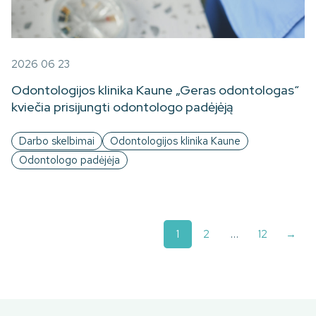
2026 06 23
Odontologijos klinika Kaune „Geras odontologas“
kviečia prisijungti odontologo padėjėją
Darbo skelbimai
Odontologijos klinika Kaune
Odontologo padėjėja
1
2
…
12
→
Į
p