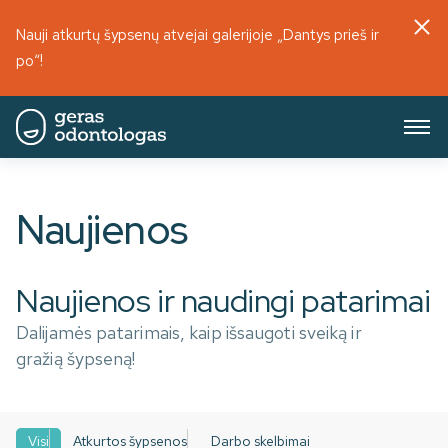
Nauji atkurtų šypsenų atvejai galerijoje „Dantys prieš ir
po“!
Naujienos
Naujienos ir naudingi patarimai
Dalijamės patarimais, kaip išsaugoti sveiką ir
gražią šypseną!
Visi
Atkurtos šypsenos
Darbo skelbimai