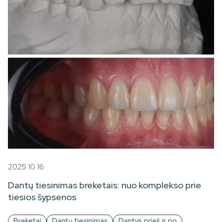
2025 10 16
Dantų tiesinimas breketais: nuo komplekso prie
tiesios šypsenos
Breketai
Dantų tiesinimas
Dantys prieš ir po