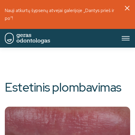
Nauji atkurtų šypsenų atvejai galerijoje „Dantys prieš ir
po“!
Estetinis plombavimas