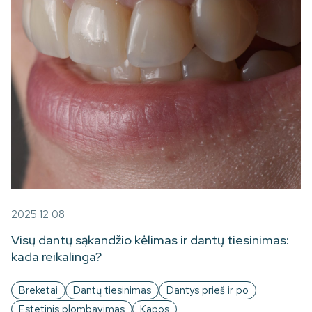
2025 12 08
Visų dantų sąkandžio kėlimas ir dantų tiesinimas:
kada reikalinga?
Breketai
Dantų tiesinimas
Dantys prieš ir po
Estetinis plombavimas
Kapos