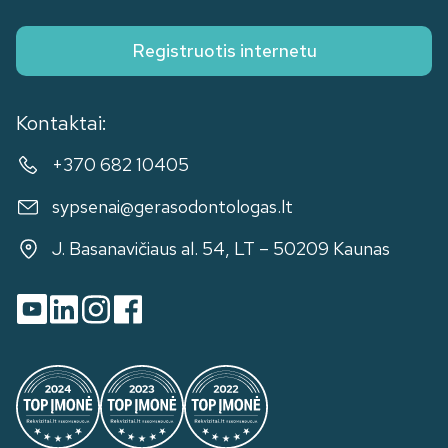
Registruotis internetu
Kontaktai:
+370 682 10405
sypsenai@gerasodontologas.lt
J. Basanavičiaus al. 54, LT – 50209 Kaunas