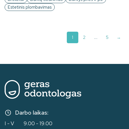
Estetinis plombavimas
1
2
…
5
→
Į
p
Darbo laikas:
I - V
9.00 - 19.00